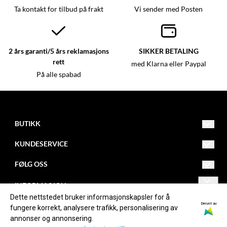
Ta kontakt for tilbud på frakt
Vi sender med Posten
2 års garanti/5 års reklamasjons
SIKKER BETALING
rett
med Klarna eller Paypal
På alle spabad
BUTIKK
Vilkår
KUNDESERVICE
Kontakt oss
kenneth@wellnessathome.no
FØLG OSS
Opprett konto
+47 995 99 090
Facebook
INFORMASJON
Logg inn
Sjøskogenveien 7
Dette nettstedet bruker informasjonskapsler for å
Om oss
Instagram
Drevet av
fungere korrekt, analysere trafikk, personalisering av
1407
annonser og annonsering.
Vinterbro