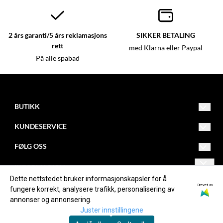
2 års garanti/5 års reklamasjons
SIKKER BETALING
rett
med Klarna eller Paypal
På alle spabad
BUTIKK
Vilkår
KUNDESERVICE
Kontakt oss
kenneth@wellnessathome.no
FØLG OSS
Opprett konto
+47 995 99 090
Facebook
INFORMASJON
Logg inn
Sjøskogenveien 7
Dette nettstedet bruker informasjonskapsler for å
Om oss
Instagram
Drevet av
fungere korrekt, analysere trafikk, personalisering av
1407
annonser og annonsering.
Vinterbro
Juster innstillingene