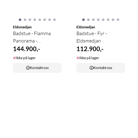
Eldsmedjan
Eldsmedjan
Badstue - Flamma
Badstue - Fyr -
Panorama -
Eldsmedjan
Eldsmedjan
144.900,-
112.900,-
Ikke på lager
Ikke på lager
Kontakt oss
Kontakt oss