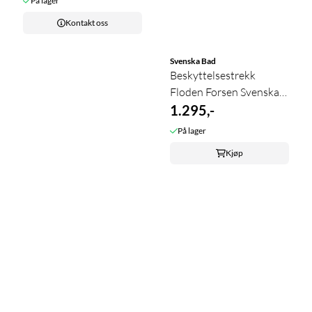
På lager
Kontakt oss
Svenska Bad
Beskyttelsestrekk
Floden Forsen Svenska
Pro
1.295,-
På lager
Kjøp