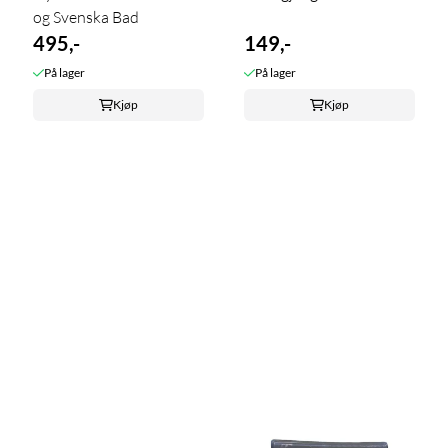
og Svenska Bad
495,-
149,-
På lager
På lager
Kjøp
Kjøp