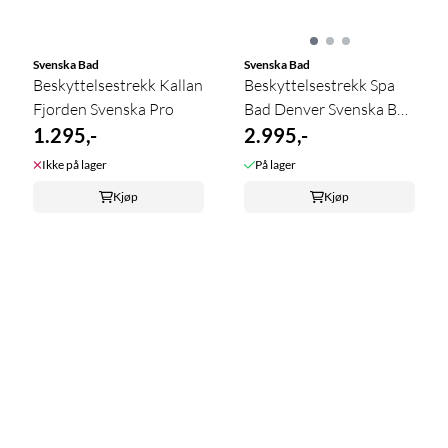
Svenska Bad
Svenska Bad
Beskyttelsestrekk Kallan
Beskyttelsestrekk Spa
Fjorden Svenska Pro
Bad Denver Svenska Bad
1.295,-
...
2.995,-
Ikke på lager
På lager
Kjøp
Kjøp